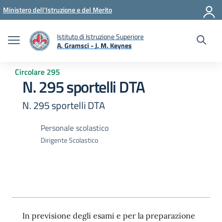
Vai ai contenuti
Vai al menu di navigazione
Vai al footer
Ministero dell'Istruzione e del Merito
Istituto di Istruzione Superiore
A. Gramsci - J. M. Keynes
— Visita la pagina iniziale della scuola
Circolare 295
N. 295 sportelli DTA
N. 295 sportelli DTA
Personale scolastico
Dirigente Scolastico
In previsione degli esami e per la preparazione