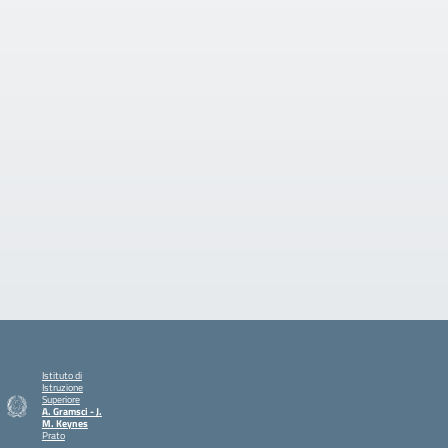
Istituto di
Istruzione
Superiore
A. Gramsci - J.
M. Keynes
Prato
— Visita la pagina iniziale della scuola