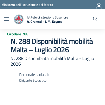
Vai ai contenuti
Vai al menu di navigazione
Vai al footer
Ministero dell'Istruzione e del Merito
Istituto di Istruzione Superiore
A. Gramsci - J. M. Keynes
— Visita la pagina iniziale della scuola
Circolare 288
N. 288 Disponibilità mobilità
Malta – Luglio 2026
N. 288 Disponibilità mobilità Malta - Luglio
2026
Personale scolastico
Dirigente Scolastico