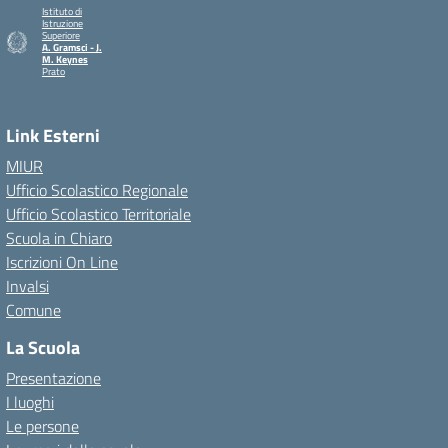
Istituto di
Istruzione
Superiore
A. Gramsci - J.
M. Keynes
Prato
— Visita la pagina iniziale della scuola
Link Esterni
MIUR
Ufficio Scolastico Regionale
Ufficio Scolastico Territoriale
Scuola in Chiaro
Iscrizioni On Line
Invalsi
Comune
La Scuola
Presentazione
I luoghi
Le persone