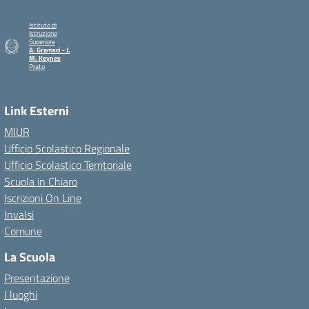
Istituto di
Istruzione
Superiore
A. Gramsci - J.
M. Keynes
Prato
— Visita la pagina iniziale della scuola
Link Esterni
MIUR
Ufficio Scolastico Regionale
Ufficio Scolastico Territoriale
Scuola in Chiaro
Iscrizioni On Line
Invalsi
Comune
La Scuola
Presentazione
I luoghi