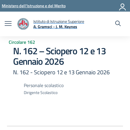
Vai ai contenuti
Vai al menu di navigazione
Vai al footer
Ministero dell'Istruzione e del Merito
Istituto di Istruzione Superiore
A. Gramsci - J. M. Keynes
— Visita la pagina iniziale della scuola
Circolare 162
N. 162 – Sciopero 12 e 13
Gennaio 2026
N. 162 - Sciopero 12 e 13 Gennaio 2026
Personale scolastico
Dirigente Scolastico