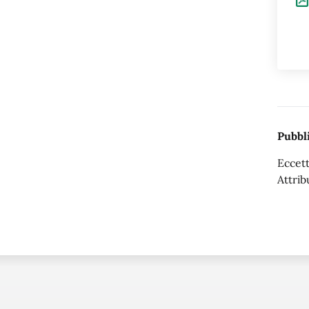
Pubbli
Eccett
Attrib