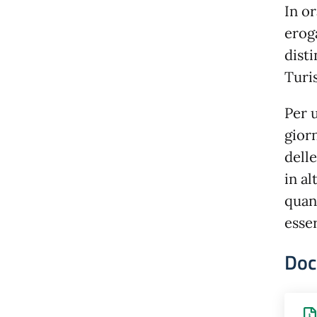
In or
erog
disti
Turis
Per u
giorn
delle
in al
quan
esse
Doc