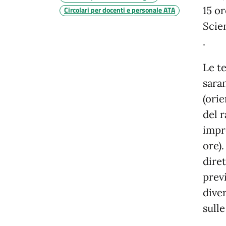
15 or
Circolari per docenti e personale ATA
Scien
.
Le t
sara
(ori
del r
impr
ore)
dire
previ
dive
sulle