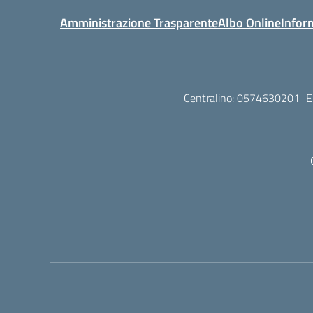
Amministrazione Trasparente
Albo Online
Infor
Centralino:
0574630201
E