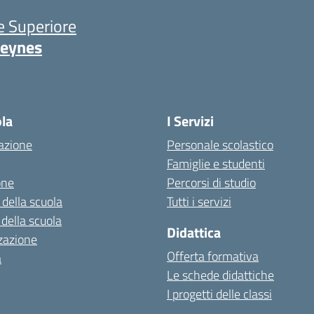
ne Superiore
Keynes
niziale della scuola
ola
I Servizi
azione
Personale scolastico
Famiglie e studenti
one
Percorsi di studio
 della scuola
Tutti i servizi
 della scuola
Didattica
zazione
Offerta formativa
a
Le schede didattiche
I progetti delle classi