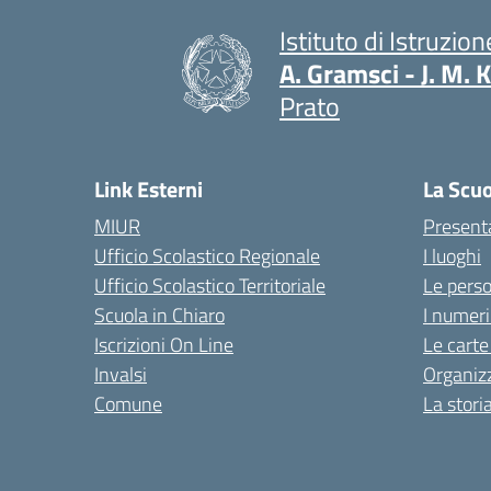
Istituto di Istruzio
A. Gramsci - J. M. 
Prato
— Visita la pagina i
Link Esterni
La Scu
MIUR
Present
Ufficio Scolastico Regionale
I luoghi
Ufficio Scolastico Territoriale
Le pers
Scuola in Chiaro
I numeri
Iscrizioni On Line
Le carte
Invalsi
Organiz
Comune
La stori