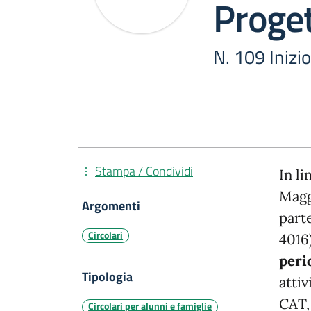
Proget
N. 109 Inizio
Stampa / Condividi
In l
Maggi
Argomenti
part
Circolari
4016)
peri
Tipologia
attiv
CAT,
Circolari per alunni e famiglie