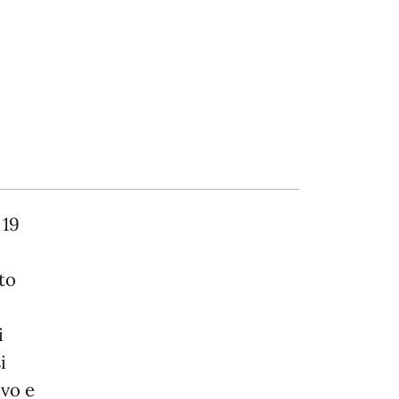
 19
to
i
i
ivo e