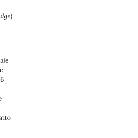
idge
)
ale
 e
/6
e
i
atto