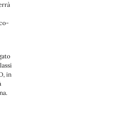
errà
ico-
gato
lassi
O, in
à
na.