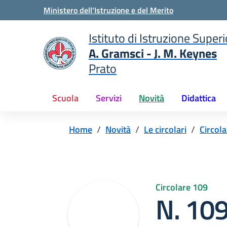
Vai ai contenuti
Vai al menu di navigazione
Vai al footer
Ministero dell'Istruzione e del Merito
Istituto di Istruzione Super
A. Gramsci - J. M. Keynes
Prato
le della scuola
— Visita la pagina iniziale 
Scuola
Servizi
Novità
Didattica
Home
Novità
Le circolari
Circola
Circolare 109
N. 109 