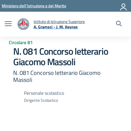
Vai ai contenuti
Vai al menu di navigazione
Vai al footer
Ministero dell'Istruzione e del Merito
Istituto di Istruzione Superiore
A. Gramsci - J. M. Keynes
— Visita la pagina iniziale della scuola
Circolare 81
N. 081 Concorso letterario
Giacomo Massoli
N. 081 Concorso letterario Giacomo
Massoli
Personale scolastico
Dirigente Scolastico