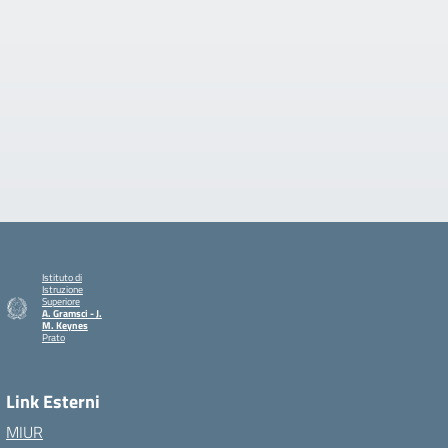
Istituto di
Istruzione
Superiore
A. Gramsci - J.
M. Keynes
Prato
— Visita la pagina iniziale della scuola
Link Esterni
MIUR