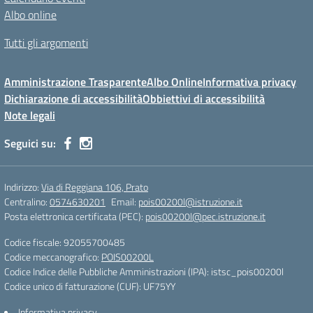
Albo online
Tutti gli argomenti
Amministrazione Trasparente
Albo Online
Informativa privacy
Dichiarazione di accessibilità
Obbiettivi di accessibilità
Note legali
Seguici su:
Indirizzo:
Via di Reggiana 106, Prato
Centralino:
0574630201
Email:
pois00200l@istruzione.it
Posta elettronica certificata (PEC):
pois00200l@pec.istruzione.it
Codice fiscale: 92055700485
Codice meccanografico:
POIS00200L
Codice Indice delle Pubbliche Amministrazioni (IPA): istsc_pois00200l
Codice unico di fatturazione (CUF): UF75YY
Informativa privacy