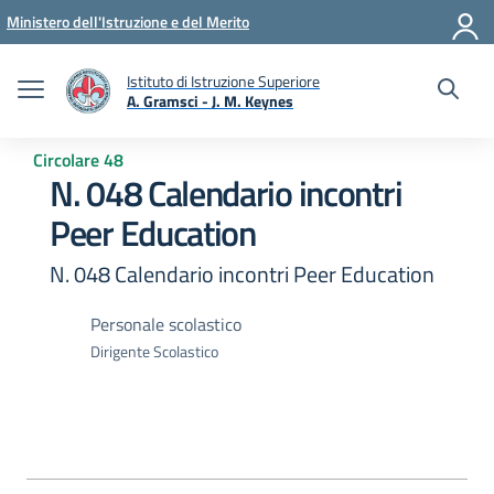
Vai ai contenuti
Vai al menu di navigazione
Vai al footer
Ministero dell'Istruzione e del Merito
Istituto di Istruzione Superiore
A. Gramsci - J. M. Keynes
— Visita la pagina iniziale della scuola
Circolare 48
N. 048 Calendario incontri
Peer Education
N. 048 Calendario incontri Peer Education
Personale scolastico
Dirigente Scolastico