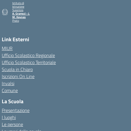
Istituto di
Istruzione
Superiore
A. Gramsci - J.
M. Keynes
Prato
— Visita la pagina iniziale della scuola
Link Esterni
MIUR
Ufficio Scolastico Regionale
Ufficio Scolastico Territoriale
Scuola in Chiaro
Iscrizioni On Line
Invalsi
Comune
La Scuola
Presentazione
I luoghi
Le persone